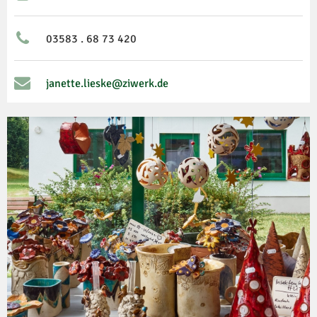
03583 . 68 73 420
janette.lieske@ziwerk.de