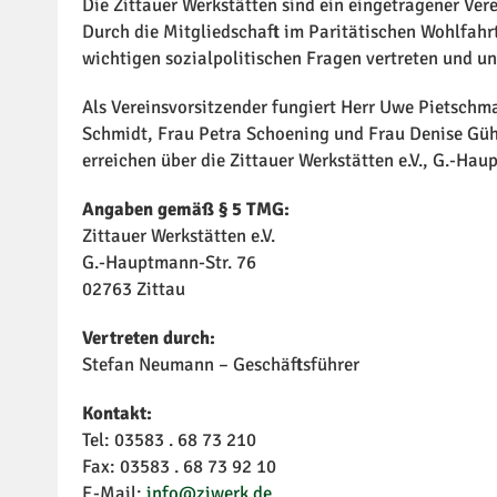
Die Zittauer Werkstätten sind ein eingetragener Ver
Durch die Mitgliedschaft im Paritätischen Wohlfah
wichtigen sozialpolitischen Fragen vertreten und un
Als Vereinsvorsitzender fungiert Herr Uwe Pietschm
Schmidt, Frau Petra Schoening und Frau Denise Gühr
erreichen über die Zittauer Werkstätten e.V., G.-Hau
Angaben gemäß § 5 TMG:
Zittauer Werkstätten e.V.
G.-Hauptmann-Str. 76
02763 Zittau
Vertreten durch:
Stefan Neumann – Geschäftsführer
Kontakt:
Tel: 03583 . 68 73 210
Fax: 03583 . 68 73 92 10
E-Mail:
info@ziwerk.de